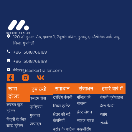
120 डोंगहुआन रोड, इमारत 1, 2दूसरी मंजिल, हुआयु दा औद्योगिक पार्क, पन्यू
जिला, गुआंगज़ौ
+86 15018766189
+86 15018766189
मैनेजर@seekertrailer.com
खाद्य
समाधान
संसाधन
हमारे बारे में
हम क्यों
ट्रेलर
ट्रेडिंग कंपनी
मंजिल की
कंपनी प्रोफाइल
कस्टम सेवा
योजना
कस्टम फूड
रियल एस्टेट
केस गैलरी
प्रक्रिया
ट्रेलर
इंस्टालेशन
क्षेत्र की नई
ब्लॉग
गुणवत्ता
बिक्री के लिए
कंपनियों
साइज़ गाइड
संपर्क
उत्पादन
खाद्य ट्रेलर