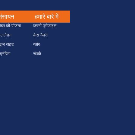
संसाधन
हमारे बारे में
जिल की योजना
कंपनी प्रोफाइल
स्टालेशन
केस गैलरी
इज़ गाइड
ब्लॉग
इनेंसिंग
संपर्क