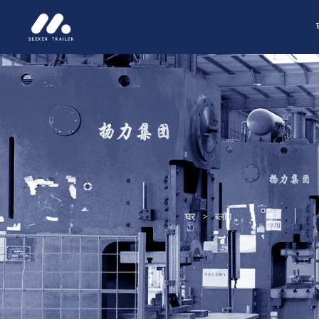
घर
>
ब्लॉग