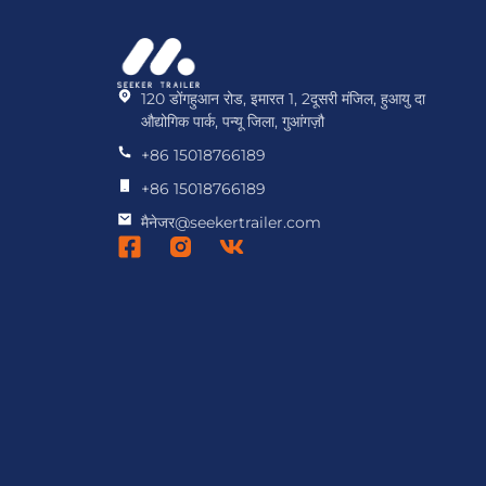
120 डोंगहुआन रोड, इमारत 1, 2दूसरी मंजिल, हुआयु दा
औद्योगिक पार्क, पन्यू जिला, गुआंगज़ौ
+86 15018766189
+86 15018766189
मैनेजर@seekertrailer.com