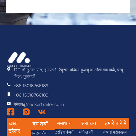
120 डोंगहुआन रोड, इमारत 1, 2दूसरी मंजिल, हुआयु दा औद्योगिक पार्क, पन्यू
जिला, गुआंगज़ौ
+86 15018766189
+86 15018766189
मैनेजर@seekertrailer.com
खाद्य
समाधान
संसाधन
हमारे बारे में
हम क्यों
ट्रेलर
ट्रेडिंग कंपनी
मंजिल की
कंपनी प्रोफाइल
कस्टम सेवा