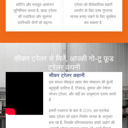
कोटिंग और मजबूत आसंजन
ट्रेलर को दीर्घकालिक बाहरी
सुनिश्चित करता है, खाद्य ट्रेलर
उपयोग के लिए उच्च गुणवत्ता
की स्थायित्व और सुसंगत
मानक बनाए रखने के लिए सुरक्षित
उपस्थिति दोनों को बढ़ाना.
कर सकता है.
सीकर ट्रेलर से मिलें, आपकी गो-टू फ़ूड
ट्रेलर कंपनी
सीकर ट्रेलर कहानी
एक सफल मोबाइल खाद्य सेवा संचालन की कुंजी
बहुमुखी प्रतिभा है, टिकाऊ, कुशल और पेशेवर
भोजन ट्रेलर, और यहीं हम उत्कृष्टता प्राप्त करते
हैं.
हमारी स्थापना के बाद से 2019, हम प्रत्येक
खाद्य ट्रेलर को वाहन-निर्माण मानक के अनुसार
बना रहे हैं, जिसके परिणामस्वरूप हमारे उद्योग की