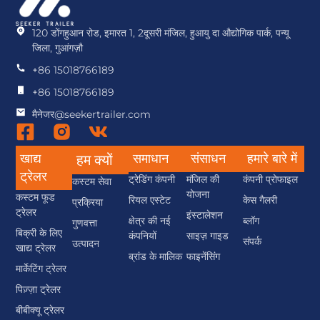
120 डोंगहुआन रोड, इमारत 1, 2दूसरी मंजिल, हुआयु दा औद्योगिक पार्क, पन्यू
जिला, गुआंगज़ौ
+86 15018766189
+86 15018766189
मैनेजर@seekertrailer.com
खाद्य
समाधान
संसाधन
हमारे बारे में
हम क्यों
ट्रेलर
ट्रेडिंग कंपनी
मंजिल की
कंपनी प्रोफाइल
कस्टम सेवा
योजना
कस्टम फूड
रियल एस्टेट
केस गैलरी
प्रक्रिया
ट्रेलर
इंस्टालेशन
क्षेत्र की नई
ब्लॉग
गुणवत्ता
बिक्री के लिए
कंपनियों
साइज़ गाइड
संपर्क
उत्पादन
खाद्य ट्रेलर
ब्रांड के मालिक
फाइनेंसिंग
मार्केटिंग ट्रेलर
पिज़्ज़ा ट्रेलर
बीबीक्यू ट्रेलर