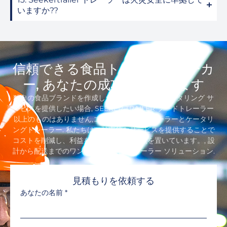
いますか??
信頼できる食品トレーラーメーカ
ー, あなたの成功に貢献します
独自の食品ブランドを作成したい場合、またはケータリング サ
ービスを提供したい場合, SEEKER TRAILER フードトレーラー
以上のものはありません,コンセッショントレーラーとケータリ
ングト​​レーラー. 私たちは、効率的なサービスを提供することで
コストを削減し、利益を増やすことに重点を置いています。, 設
計から配送までのワンストップ食品トレーラー ソリューション.
見積もりを依頼する
あなたの名前
*