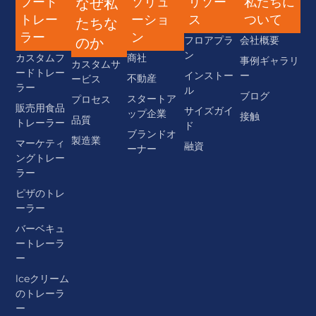
フード
ソリュ
リソー
私たちに
なぜ私
トレー
ーショ
ス
ついて
たちな
ラー
ン
フロアプラ
会社概要
のか
ン
カスタムフ
商社
事例ギャラリ
カスタムサ
ードトレー
インストー
ー
不動産
ービス
ラー
ル
ブログ
スタートア
プロセス
販売用食品
サイズガイ
ップ企業
接触
品質
トレーラー
ド
ブランドオ
製造業
マーケティ
融資
ーナー
ングトレー
ラー
ピザのトレ
ーラー
バーベキュ
ートレーラ
ー
lceクリーム
のトレーラ
ー