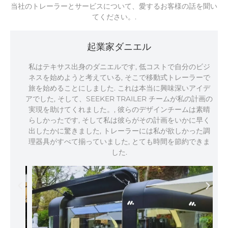
当社のトレーラーとサービスについて、愛するお客様の話を聞い
てください。.
起業家ダニエル
私はテキサス出身のダニエルです, 低コストで自分のビジ
ネスを始めようと考えている, そこで移動式トレーラーで
旅を始めることにしました. これは本当に興味深いアイデ
アでした, そして、SEEKER TRAILER チームが私の計画の
実現を助けてくれました。, 彼らのデザインチームは素晴
らしかったです, そして私は彼らがその計画をいかに早く
出したかに驚きました, トレーラーには私が欲しかった調
理器具がすべて揃っていました, とても時間を節約できま
した.