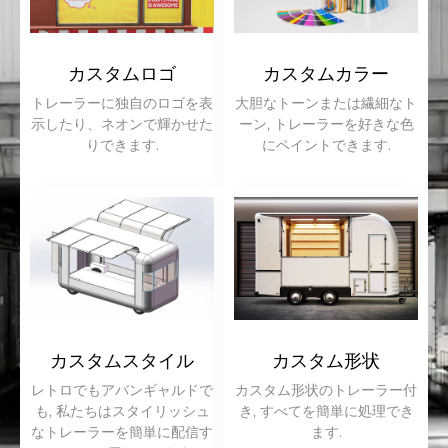
カスタムロゴ
カスタムカラー
トレーラーに独自のロゴを表
大胆なトーンまたは繊細なト
示したり、ネオンで輝かせた
ーン, トレーラーを好きな色
りできます.
にペイントできます.
カスタムスタイル
カスタム形状
レトロでもアバンギャルドで
カスタム形状のトレーラー付
も, 私たちはスタイリッシュ
き, すべてを簡単に処理でき
なトレーラーを簡単に配信す
ます.