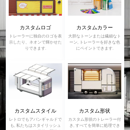
カスタムロゴ
カスタムカラー
トレーラーに独自のロゴを表
大胆なトーンまたは繊細なト
示したり、ネオンで輝かせた
ーン, トレーラーを好きな色
りできます.
にペイントできます.
カスタムスタイル
カスタム形状
レトロでもアバンギャルドで
カスタム形状のトレーラー付
も, 私たちはスタイリッシュ
き, すべてを簡単に処理でき