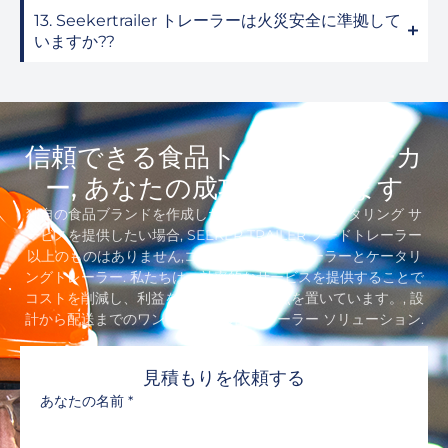
13. Seekertrailer トレーラーは火災安全に準拠して
いますか??
信頼できる食品トレーラーメーカ
ー, あなたの成功に貢献します
独自の食品ブランドを作成したい場合、またはケータリング サ
ービスを提供したい場合, SEEKER TRAILER フードトレーラー
以上のものはありません,コンセッショントレーラーとケータリ
ングト​​レーラー. 私たちは、効率的なサービスを提供することで
コストを削減し、利益を増やすことに重点を置いています。, 設
計から配送までのワンストップ食品トレーラー ソリューション.
見積もりを依頼する
あなたの名前
*