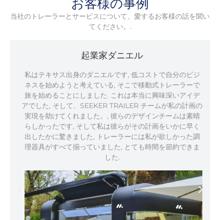
お客様の事例
当社のトレーラーとサービスについて、愛するお客様の話を聞い
てください。.
起業家ダニエル
私はテキサス出身のダニエルです, 低コストで自分のビジ
ネスを始めようと考えている, そこで移動式トレーラーで
旅を始めることにしました. これは本当に興味深いアイデ
アでした, そして、SEEKER TRAILER チームが私の計画の
実現を助けてくれました。, 彼らのデザインチームは素晴
らしかったです, そして私は彼らがその計画をいかに早く
出したかに驚きました, トレーラーには私が欲しかった調
理器具がすべて揃っていました, とても時間を節約できま
した.