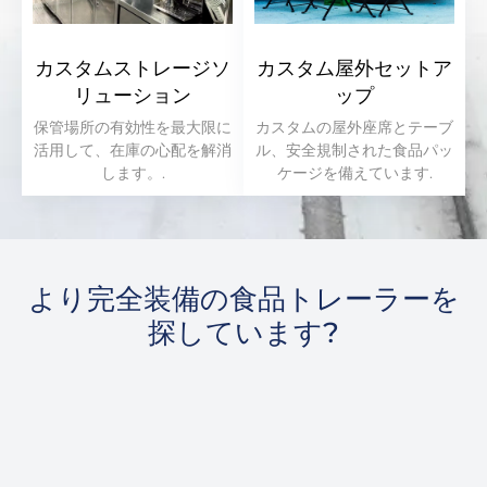
カスタムストレージソ
カスタム屋外セットア
リューション
ップ
保管場所の有効性を最大限に
カスタムの屋外座席とテーブ
活用して、在庫の心配を解消
ル、安全規制された食品パッ
します。.
ケージを備えています.
より完全装備の食品トレーラーを
探しています?