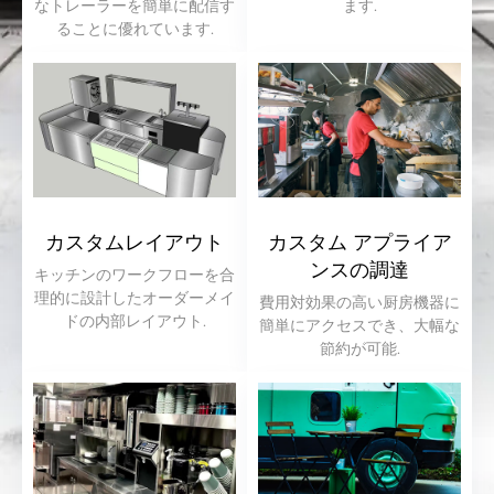
なトレーラーを簡単に配信す
ます.
ることに優れています.
カスタムレイアウト
カスタム アプライア
ンスの調達
キッチンのワークフローを合
理的に設計したオーダーメイ
費用対効果の高い厨房機器に
ドの内部レイアウト.
簡単にアクセスでき、大幅な
節約が可能.