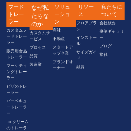
フード
ソリュ
リソー
私たちに
なぜ私
トレー
ーショ
ス
ついて
たちな
ラー
ン
フロアプラ
会社概要
のか
ン
カスタムフ
商社
事例ギャラリ
カスタムサ
ードトレー
インストー
ー
不動産
ービス
ラー
ル
ブログ
スタートア
プロセス
販売用食品
サイズガイ
ップ企業
接触
品質
トレーラー
ド
ブランドオ
製造業
マーケティ
融資
ーナー
ングトレー
ラー
ピザのトレ
ーラー
バーベキュ
ートレーラ
ー
lceクリーム
のトレーラ