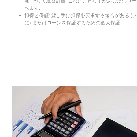
測, そして運営計画. これは、貸し手があなたの
ちます.
担保と保証: 貸し手は担保を要求する場合がある 
に) またはローンを保証するための個人保証.