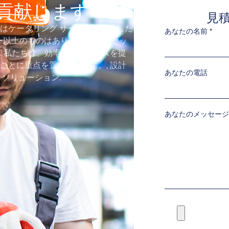
に貢献します
見
はケータリング サービスを提供した
あなたの名前
*
レーラー以上のものはありません,コンセッ
ー. 私たちは、効率的なサービスを提
ことに重点を置いています。, 設計
あなたの電話
ソリューション.
あなたのメッセージ