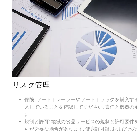
リスク管理
保険: フードトレーラーやフードトラックを購入す
入していることを確認してください, 責任と機器の
に.
規制と許可: 地域の食品サービスの規制と許可要件
可が必要な場合があります, 健康許可証, およびその