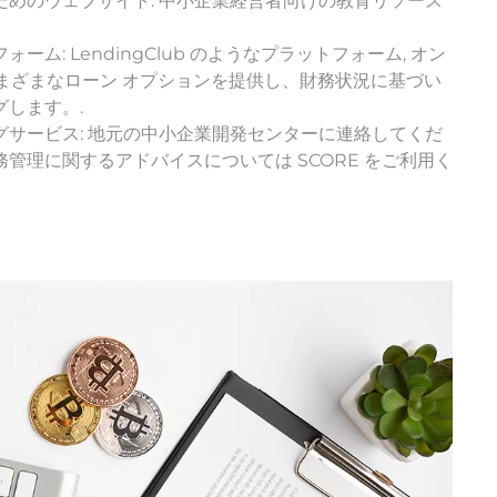
ためのウェブサイト. 中小企業経営者向けの教育リソース
ム: LendingClub のようなプラットフォーム, オン
a はさまざまなローン オプションを提供し、財務状況に基づい
します。.
グサービス: 地元の中小企業開発センターに連絡してくだ
や財務管理に関するアドバイスについては SCORE をご利用く