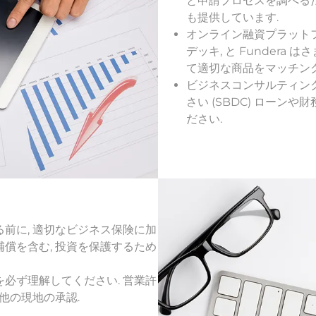
と申請プロセスを調べる
も提供しています.
オンライン融資プラットフォー
デッキ, と Funder
て適切な商品をマッチング
ビジネスコンサルティン
さい (SBDC) ローン
ださい.
る前に, 適切なビジネス保険に加
補償を含む, 投資を保護するため
を必ず理解してください. 営業許
他の現地の承認.