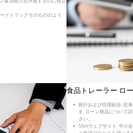
ローン返済能力を評価するのに役立
(フードトラックそのもののよう
食品トレーラー ロ
銀行および信用組合: 
す. ローン商品につい
さい。.
SBAウェブサイト: 中小