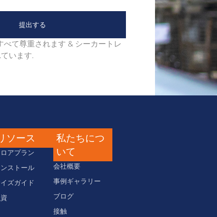
提出する
すべて尊重されます & シーカートレ
ています.
リソース
私たちにつ
いて
フロアプラン
会社概要
インストール
事例ギャラリー
サイズガイド
ブログ
融資
接触