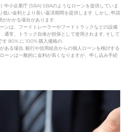
): 中小企業庁 (SBA) SBAのようなローンを提供していま
, より低い金利とより長い返済期間を提供します. しかし, 申請
間がかかる場合があります.
のローンは、フードトレーラーやフードトラックなどの設備
. 通常、トラック自体が担保として使用されます, そして
80% に 100% 購入価格の.
歴がある場合, 銀行や信用組合からの個人ローンを検討する
らのローンは一般的に金利が高くなりますが、申し込み手続