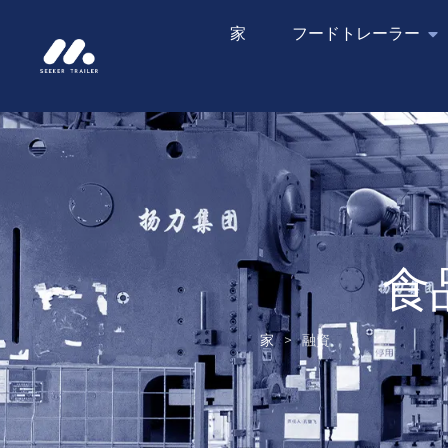
家
フードトレーラー
食
家
>
融資