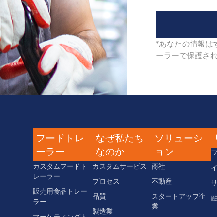
*あなたの情報は
ーラーで保護され
フードトレ
なぜ私たち
ソリューシ
ーラー
なのか
ョン
カスタムフードト
カスタムサービス
商社
レーラー
プロセス
不動産
販売用食品トレー
品質
スタートアップ企
ラー
業
製造業
マーケティングト