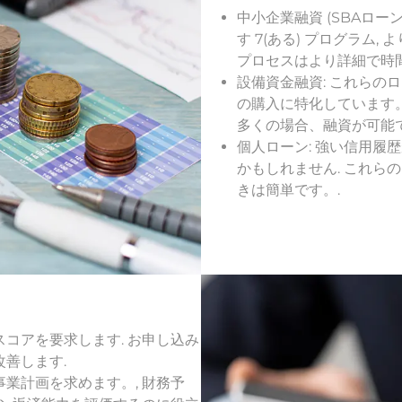
中小企業融資 (SBAローン
す 7(ある) プログラム
プロセスはより詳細で時
設備資金融資: これら
の購入に特化しています。
多くの場合、融資が可能です 
個人ローン: 強い信用履
かもしれません. これ
きは簡単です。.
スコアを要求します. お申し込み
改善します.
業計画を求めます。, 財務予