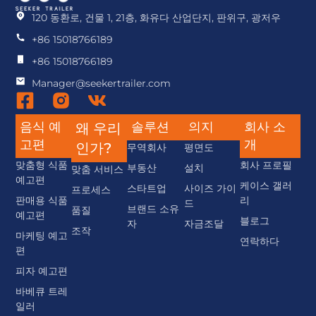
120 동환로, 건물 1, 21층, 화유다 산업단지, 판위구, 광저우
+86 15018766189
+86 15018766189
Manager@seekertrailer.com
음식 예
솔루션
의지
회사 소
왜 우리
고편
개
인가?
무역회사
평면도
맞춤형 식품
회사 프로필
부동산
설치
맞춤 서비스
예고편
케이스 갤러
스타트업
사이즈 가이
프로세스
판매용 식품
리
드
브랜드 소유
품질
예고편
블로그
자
자금조달
조작
마케팅 예고
연락하다
편
피자 예고편
바베큐 트레
일러