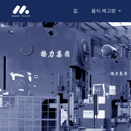
집
음식 예고편
집
>
부동산