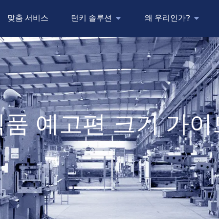
맞춤 서비스
턴키 솔루션
왜 우리인가?
식품 예고편 크기 가이
드