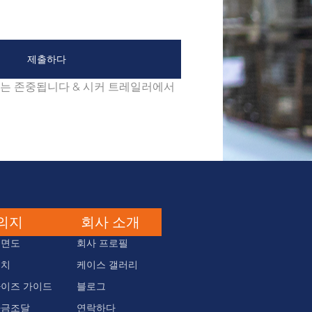
제출하다
보는 존중됩니다 & 시커 트레일러에서
의지
회사 소개
평면도
회사 프로필
설치
케이스 갤러리
사이즈 가이드
블로그
자금조달
연락하다