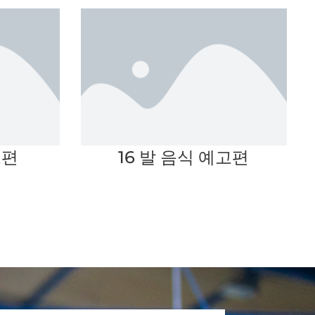
고편
16 발 음식 예고편