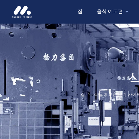
집
음식 예고편
집
>
식품 예고편 크기 가이