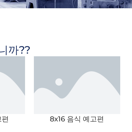
니까??
고편
8x16 음식 예고편