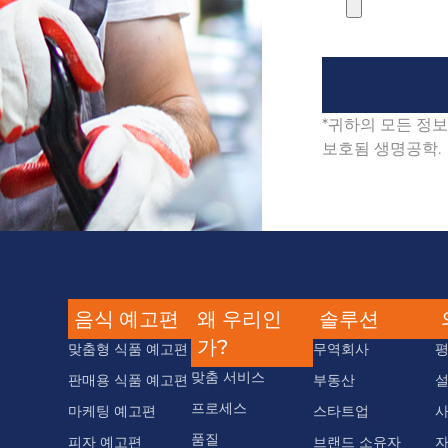
*귀하의 모든 정
보호됨 생명공학.
음식 예고편
왜 우리인
솔루션
가?
맞춤형 식품 예고편
무역회사
맞춤 서비스
판매용 식품 예고편
부동산
프로세스
마케팅 예고편
스타트업
품질
피자 예고편
브랜드 소유자