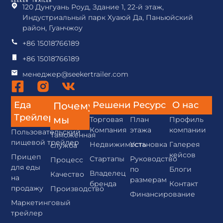
120 Дунгуань Роуд, Здание 1, 22-й этаж,
Индустриальный парк Хуаюй Да, Паньюйский
район, Гуанчжоу
+86 15018766189
+86 15018766189
менеджер@seekertrailer.com
Еда
Решения
Ресурс
О нас
Почему
Трейлер
мы
Торговая
План
Профиль
Компания
этажа
компании
Пользовательский
Таможенная
пищевой трейлер
Недвижимость
Установка
Галерея
служба
кейсов
Прицеп
Стартапы
Руководство
Процесс
для еды
по
Блоги
Владелец
Качество
на
размерам
бренда
Контакт
продажу
Производство
Финансирование
Маркетинговый
трейлер