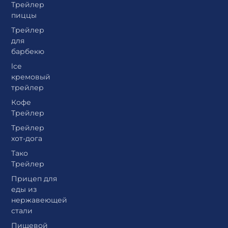
Трейлер
пиццы
Трейлер
для
барбекю
lce
кремовый
трейлер
Кофе
Трейлер
Трейлер
хот-дога
Тако
Трейлер
Прицеп для
еды из
нержавеющей
стали
Пищевой