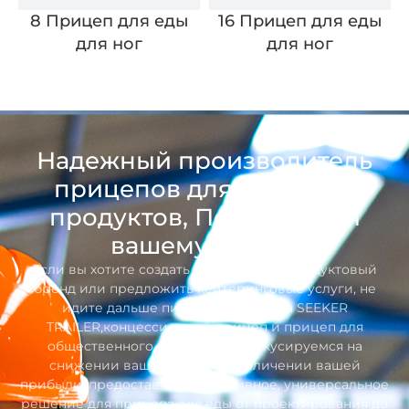
8 Прицеп для еды
16 Прицеп для еды
для ног
для ног
Надежный производитель
прицепов для пищевых
продуктов, Посвящается
вашему успеху
Если вы хотите создать собственный продуктовый
бренд или предложить кейтеринговые услуги, не
идите дальше пищевого прицепа SEEKER
TRAILER,концессионный прицеп и прицеп для
общественного питания. Мы фокусируемся на
снижении ваших затрат и увеличении вашей
прибыли, предоставляя эффективное, универсальное
решение для прицепа для еды от проектирования до