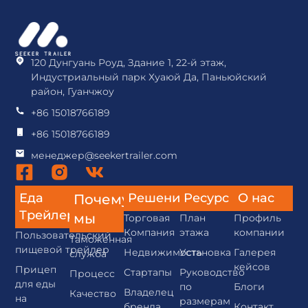
120 Дунгуань Роуд, Здание 1, 22-й этаж,
Индустриальный парк Хуаюй Да, Паньюйский
район, Гуанчжоу
+86 15018766189
+86 15018766189
менеджер@seekertrailer.com
Еда
Решения
Ресурс
О нас
Почему
Трейлер
мы
Торговая
План
Профиль
Компания
этажа
компании
Пользовательский
Таможенная
пищевой трейлер
Недвижимость
Установка
Галерея
служба
кейсов
Прицеп
Стартапы
Руководство
Процесс
для еды
по
Блоги
Владелец
Качество
на
размерам
бренда
Контакт