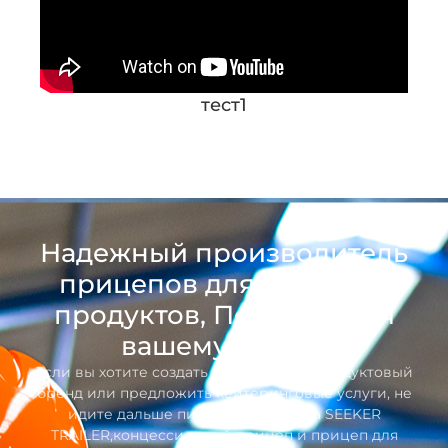
тест1
Надежный производитель
прицепов для пищевых
продуктов, Посвящается
вашему успеху
Если вы хотите создать собственный продуктовый
бренд или предложить кейтеринговые услуги, не
идите дальше пищевого прицепа SEEKER
TRAILER,концессионный прицеп и прицеп для