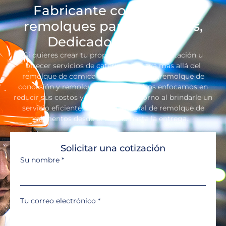
Fabricante confiable de
remolques para alimentos,
Dedicado a su éxito
Si quieres crear tu propia marca de alimentación u
ofrecer servicios de catering, no vaya más allá del
remolque de comida SEEKER TRAILER,remolque de
concesión y remolque de catering. Nos enfocamos en
reducir sus costos y aumentar su retorno al brindarle un
servicio eficiente., Solución integral de remolque de
alimentos desde el diseño hasta la entrega..
Solicitar una cotización
Su nombre
*
Tu correo electrónico
*