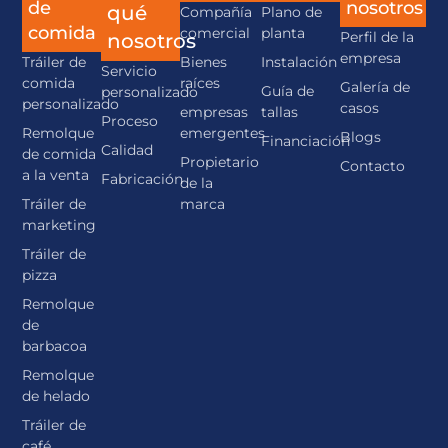
de
nosotros
qué
Compañía
Plano de
comida
comercial
planta
Perfil de la
nosotros
empresa
Tráiler de
Bienes
Instalación
Servicio
comida
raíces
Galería de
Guía de
personalizado
personalizado
casos
empresas
tallas
Proceso
Remolque
emergentes
Blogs
Financiación
Calidad
de comida
Propietario
Contacto
a la venta
Fabricación
de la
Tráiler de
marca
marketing
Tráiler de
pizza
Remolque
de
barbacoa
Remolque
de helado
Tráiler de
café