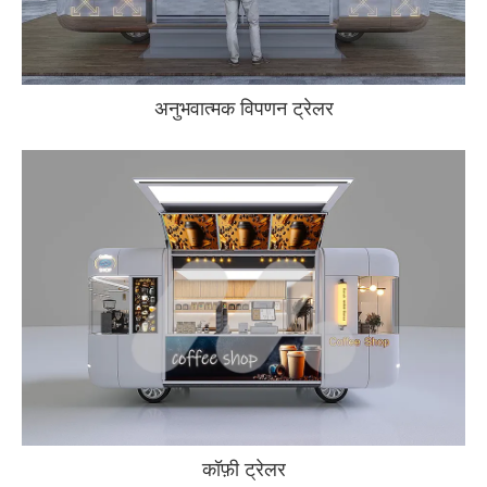
अनुभवात्मक विपणन ट्रेलर
कॉफ़ी ट्रेलर