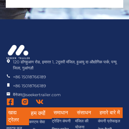
120 डोंगहुआन रोड, इमारत 1, 2दूसरी मंजिल, हुआयु दा औद्योगिक पार्क, पन्यू
जिला, गुआंगज़ौ
+86 15018766189
+86 15018766189
मैनेजर@seekertrailer.com
खाद्य
समाधान
संसाधन
हमारे बारे में
हम क्यों
ट्रेलर
ट्रेडिंग कंपनी
मंजिल की
कंपनी प्रोफाइल
कस्टम सेवा
योजना
कस्टम फूड