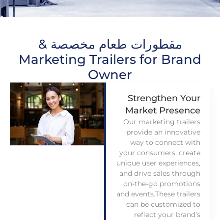
مقطورات طعام مخصصة &
Marketing Trailers for Brand
Owner
Strengthen Your
Market Presence
Our marketing trailers
provide an innovative
way to connect with
your consumers
,
create
unique user experiences
,
and drive sales through
on-the-go promotions
and events.These trailers
can be customized to
reflect your brand’s