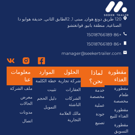
120 طريق دونغ هوان, مبنى 1, 2الطابق الثاني, حديقة هوايو دا
الصناعية, منطقة بانيو, قوانغتشو
+86 15018766189
+86 15018766189
manager@seekertrailer.com
مقطورة
الحلول
الموارد
معلومات
لماذا
الغذاء
عنا
نحن؟
شركة تجارية
خطة الكلمة
مقطورة
ملف الشركة
العقارات
تثبيت
خدمة
طعام
مخصصة
معرض
الشركات
دليل الحجم
مخصصة
الحالات
الناشئة
عملية
التمويل
مقطورة
مدونات
مالك العلامة
جودة
الغذاء للبيع
التجارية
اتصال
تصنيع
مقطورة
التسويق