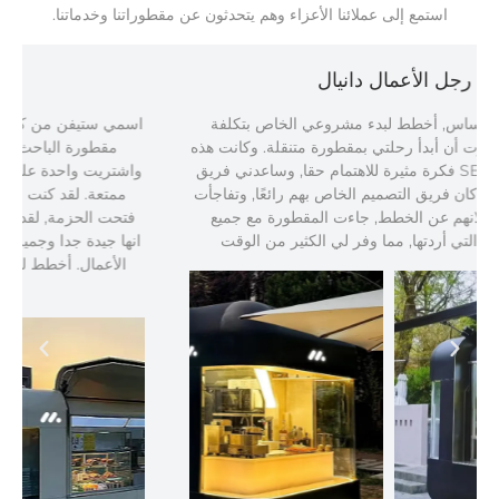
استمع إلى عملائنا الأعزاء وهم يتحدثون عن مقطوراتنا وخدماتنا.
رجل الأعمال دانيال
أنا دانيال من تكساس, أخطط لبدء مشروعي الخاص بتكلفة
منخفضة, لذلك قررت أن أبدأ رحلتي بمقطورة متنقلة. وكانت هذه
فكرة مثيرة للاهتمام حقا, وساعدني فريق SEEKER TRAILER
في تحقيق خطتي, كان فريق التصميم الخاص بهم رائعًا, وتفاجأت
بمدى سرعة إعلانهم عن الخطط, جاءت المقطورة مع جميع
معدات الطبخ التي أردتها, مما وفر لي الكثير من الوقت.