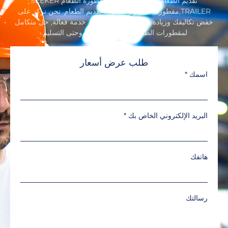
تقديم الطعام, لا تذهب أبعد من مقطورة الطعام SEEKER
TRAILER,مقطورة الامتياز ومقطورة تقديم الطعام. نحن نركز على
خفض تكاليفك وزيادة عائدك من خلال توفير خدمة فعالة, حل متكامل
لمقطورات الطعام بدءًا من التصميم وحتى التسليم.
طلب عرض أسعار
اسمك
*
البريد الإلكتروني الخاص بك
*
هاتفك
رسالتك