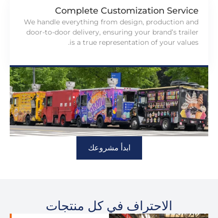
Complete Customization Service
We handle everything from design
,
production and
door-to-door delivery
,
ensuring your brand’s trailer
.
is a true representation of your values
ابدأ مشروعك
الاحتراف في كل منتجات