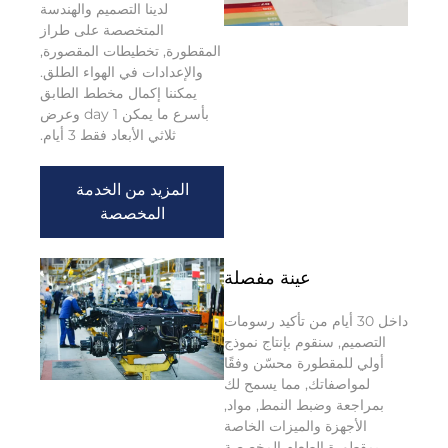
لدينا التصميم والهندسة
المتخصصة على طراز
المقطورة, تخطيطات المقصورة,
والإعدادات في الهواء الطلق.
يمكننا إكمال مخطط الطابق
بأسرع ما يمكن 1 day وعرض
ثلاثي الأبعاد فقط 3 أيام.
المزيد من الخدمة
المخصصة
عينة مفصلة
داخل 30 أيام من تأكيد رسومات
التصميم, سنقوم بإنتاج نموذج
أولي للمقطورة محسّن وفقًا
لمواصفاتك, مما يسمح لك
بمراجعة وضبط النمط, مواد,
الأجهزة والميزات الخاصة
بمقطورة الطعام المخصصة