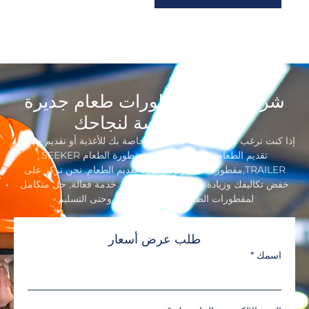
شركة تصنيع مقطورات طعام جديرة
بالثقة, مكرسة لنجاحك
إذا كنت ترغب في إنشاء علامة تجارية خاصة بك للأغذية أو تقديم خدمات
تقديم الطعام, لا تذهب أبعد من مقطورة الطعام SEEKER
TRAILER,مقطورة الامتياز ومقطورة تقديم الطعام. نحن نركز على
خفض تكاليفك وزيادة عائدك من خلال توفير خدمة فعالة, حل متكامل
لمقطورات الطعام بدءًا من التصميم وحتى التسليم.
طلب عرض أسعار
اسمك
*