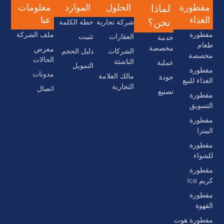
مقطورة
الحلول
الموارد
معلومات
لماذا
الغذاء
عنا
نحن؟
شركة تجارية
خطة الكلمة
مقطورة
ملف الشركة
العقارات
تثبيت
خدمة
طعام
مخصصة
معرض
الشركات
دليل الحجم
مخصصة
الحالات
الناشئة
عملية
التمويل
مقطورة
مدونات
مالك العلامة
جودة
الغذاء للبيع
التجارية
اتصال
تصنيع
مقطورة
التسويق
مقطورة
البيتزا
مقطورة
للشواء
مقطورة
كريم lce
مقطورة
القهوة
مقطورة هوت