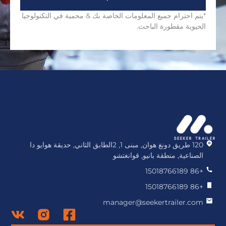
*يتم احترام جميع المعلومات الخاصة بك & محمية في التكنولوجيا
الحيوية مقطورة الباحث.
120 طريق دونغ هوان, مبنى 1, 2الطابق الثاني, حديقة هوايو دا
الصناعية, منطقة بانيو, قوانغتشو
+86 15018766189
+86 15018766189
manager@seekertrailer.com