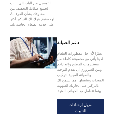
التوصيل من الباب إلى الباب
لجميع عملائنا, التخفيف من
مخاوفك بشأن العرف &
اللوجستية, يترك لك التركيز أكثر
على خدمة الطعام الخاصة بك.
دعم الصيانة
نظرًا لأن حل مقطورات الطعام
لدينا يأتي مع مجموعة كاملة من
مستلزمات المطبخ وإعداداته,
ومن الضروري أن نقدم التوجيه
والصيانة المهنية لتركيب
المعدات وتشغيلها, مما يسمح لك
بالتركيز على تجاربك الطهوية
بينما نتعامل مع الجوانب الفنية.
تنزيل إرشادات
التثبيت