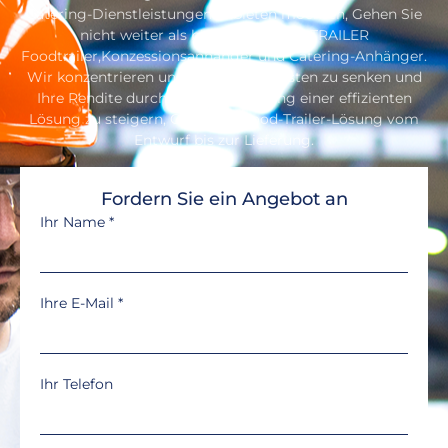
Wenn Sie Ihre eigene Lebensmittelmarke gründen oder
Catering-Dienstleistungen anbieten möchten, Gehen Sie
nicht weiter als bis zum SEEKER TRAILER
Foodtrailer,Konzessionsanhänger und Catering-Anhänger.
Wir konzentrieren uns darauf, Ihre Kosten zu senken und
Ihre Rendite durch die Bereitstellung einer effizienten
Lösung zu steigern, One-Stop-Food-Trailer-Lösung vom
Entwurf bis zur Lieferung.
Fordern Sie ein Angebot an
Ihr Name
*
Ihre E-Mail
*
Ihr Telefon