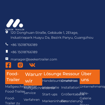
120 Donghuan-Straße, Gebäude 1, 2Etage,
Industriepark Huayu Da, Bezirk Panyu, Guangzhou
+86 15018766189
+86 15018766189
manager@seekertrailer.com
Food-
Lösungen
Ressource
Über
Warum
Trailer
uns
wir
Handelsunternehmen
Grundriss
Maßgeschneiderter
Unternehmensp
Immobilie
Installation
Maßgeschneiderter
Food-Trailer
Service
Fälle-
Start-ups
Größentabelle
Food-
Galerie
Verfahren