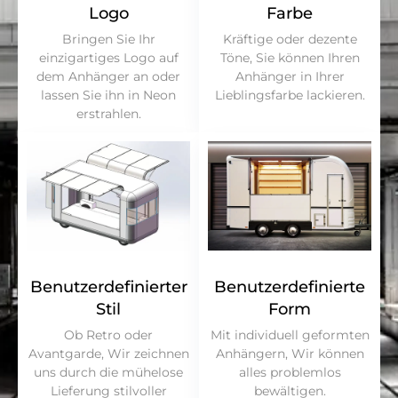
Logo
Farbe
Bringen Sie Ihr
Kräftige oder dezente
einzigartiges Logo auf
Töne, Sie können Ihren
dem Anhänger an oder
Anhänger in Ihrer
lassen Sie ihn in Neon
Lieblingsfarbe lackieren.
erstrahlen.
Benutzerdefinierter
Benutzerdefinierte
Stil
Form
Ob Retro oder
Mit individuell geformten
Avantgarde, Wir zeichnen
Anhängern, Wir können
uns durch die mühelose
alles problemlos
Lieferung stilvoller
bewältigen.