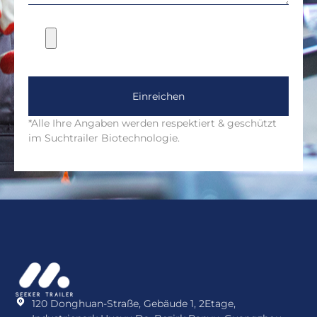
Einreichen
*Alle Ihre Angaben werden respektiert & geschützt
im Suchtrailer Biotechnologie.
120 Donghuan-Straße, Gebäude 1, 2Etage,