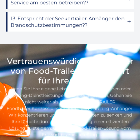
Service am besten betreiben??
13. Entspricht der Seekertrailer-Anhänger den
Brandschutzbestimmungen??
Vertrauenswürdiger Hersteller
von Food-Trailern, Engagiert
für Ihren Erfolg
Wenn Sie Ihre eigene Lebensmittelmarke gründen oder
Catering-Dienstleistungen anbieten möchten, Gehen Sie
nicht weiter als bis zum SEEKER TRAILER
Foodtrailer,Konzessionsanhänger und Catering-Anhänger.
Wir konzentrieren uns darauf, Ihre Kosten zu senken und
Ihre Rendite durch die Bereitstellung einer effizienten
Lösung zu steigern, One-Stop-Food-Trailer-Lösung vom
Entwurf bis zur Lieferung.