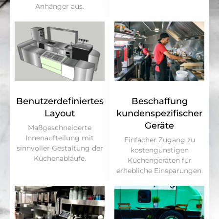
Anhänger aus.
Benutzerdefiniertes
Beschaffung
Layout
kundenspezifischer
Geräte
Maßgeschneiderte
Innenaufteilung mit
Einfacher Zugang zu
sinnvoller Gestaltung der
kostengünstigen
Küchenabläufe.
Küchengeräten für
erhebliche Einsparungen.