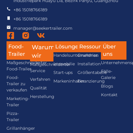
Industriepark Huayu Da, Bezirk Panyu, Guangzhou
+86 15018766189
+86 15018766189
manager@seekertrailer.com
Food-
Lösungen
Ressource
Über
Warum
Trailer
uns
wir
Handelsunternehmen
Grundriss
Maßgeschneiderter
Unternehmensp
Immobilie
Installation
Maßgeschneiderter
Food-Trailer
Service
Fälle-
Start-ups
Größentabelle
Food-
Galerie
Verfahren
Markeninhaber
Finanzierung
Trailer zu
Blogs
Qualität
verkaufen
Kontakt
Herstellung
Marketing-
Trailer
Pizza-
Trailer
Grillanhänger