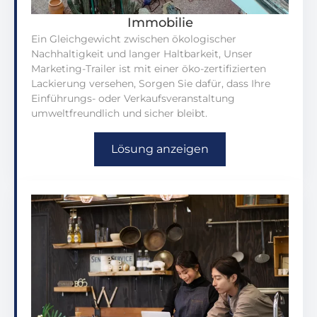
Immobilie
Ein Gleichgewicht zwischen ökologischer
Nachhaltigkeit und langer Haltbarkeit, Unser
Marketing-Trailer ist mit einer öko-zertifizierten
Lackierung versehen, Sorgen Sie dafür, dass Ihre
Einführungs- oder Verkaufsveranstaltung
umweltfreundlich und sicher bleibt.
Lösung anzeigen