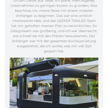
Ich bin Daniel aus Texas, Ich plane, mein eigenes
Unternehmen zu geringen Kosten zu gründen, Also
beschloss ich, meine Reise mit einem mobilen
Anhänger zu beginnen. Das war eine wirklich
interessante Idee, und das SEEKER TRAILER-Team
hat mir geholfen, meinen Plan zu verwirklichen, Ihr
Designteam war großartig, und ich war überrascht,
wie schnell sie mit den Plänen herauskamen, Der
Anhänger war mit der gesamten Kochausrüstung
ausgestattet, die ich wollte, was mir viel Zeit
gespart hat.