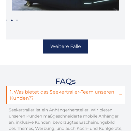
Weitere Fälle
FAQs
1. Was bietet das Seekertrailer-Team unseren
Kunden??
Seekertrailer ist ein Anhängerhersteller. Wir bieten
unseren Kunden maßgeschneiderte mobile Anhänger
an, inklusive Kunden’ bevorzugtes Erscheinungsbild
des Themes, Werbung, und auch Koch- und Kühlgeräte,