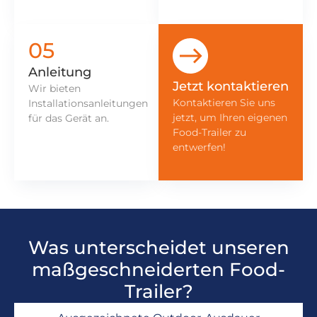
05
Anleitung
Jetzt kontaktieren
Wir bieten
Kontaktieren Sie uns
Installationsanleitungen
jetzt, um Ihren eigenen
für das Gerät an.
Food-Trailer zu
entwerfen!
Was unterscheidet unseren
maßgeschneiderten Food-
Trailer?