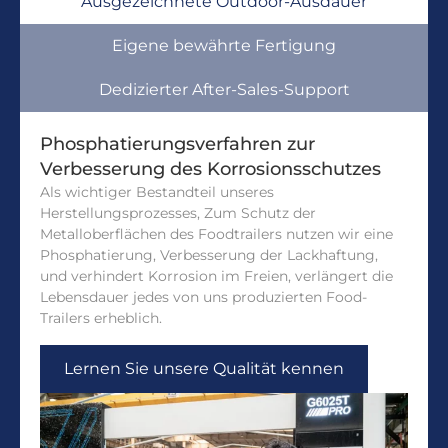
Ausgezeichnete Outdoor-Ausdauer
Eigene bewährte Fertigung
Dedizierter After-Sales-Support
Phosphatierungsverfahren zur
Verbesserung des Korrosionsschutzes
Als wichtiger Bestandteil unseres
Herstellungsprozesses, Zum Schutz der
Metalloberflächen des Foodtrailers nutzen wir eine
Phosphatierung, Verbesserung der Lackhaftung,
und verhindert Korrosion im Freien, verlängert die
Lebensdauer jedes von uns produzierten Food-
Trailers erheblich.
Lernen Sie unsere Qualität kennen