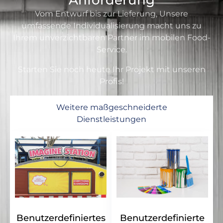
Anforderung
Vom Entwurf bis zur Lieferung, Unsere
umfassende Individualisierung macht uns zu
Ihrem unverzichtbaren Partner im mobilen Food-
Service.
Starten Sie noch heute Ihr Projekt mit unseren
Profis!
Weitere maßgeschneiderte
Dienstleistungen
Benutzerdefiniertes
Benutzerdefinierte