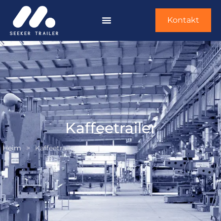
Kontakt
Kaffeetrailer
Heim
>
Kaffeetrailer