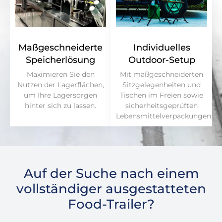
Maßgeschneiderte
Individuelles
Speicherlösung
Outdoor-Setup
Maximieren Sie den
Mit maßgeschneiderten
Nutzen der Lagerflächen,
Sitzgelegenheiten und
um Ihre Lagersorgen
Tischen im Freien sowie
hinter sich zu lassen.
sicherheitsgeprüften
Lebensmittelverpackungen.
Auf der Suche nach einem
vollständiger ausgestatteten
Food-Trailer?