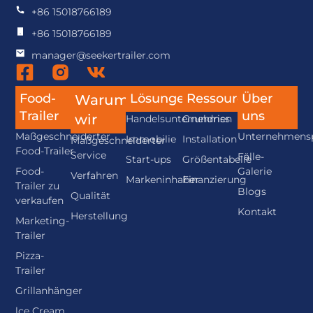
+86 15018766189
+86 15018766189
manager@seekertrailer.com
Food-
Lösungen
Ressource
Über
Warum
Trailer
uns
wir
Handelsunternehmen
Grundriss
Maßgeschneiderter
Unternehmensp
Immobilie
Installation
Maßgeschneiderter
Food-Trailer
Service
Fälle-
Start-ups
Größentabelle
Food-
Galerie
Verfahren
Markeninhaber
Finanzierung
Trailer zu
Blogs
Qualität
verkaufen
Kontakt
Herstellung
Marketing-
Trailer
Pizza-
Trailer
Grillanhänger
lce Cream