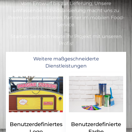
Vom Entwurf bis zur Lieferung, Unsere
umfassende Individualisierung macht uns zu
Ihrem unverzichtbaren Partner im mobilen Food-
Service.
Starten Sie noch heute Ihr Projekt mit unseren
Profis!
Weitere maßgeschneiderte
Dienstleistungen
Benutzerdefiniertes
Benutzerdefinierte
Logo
Farbe