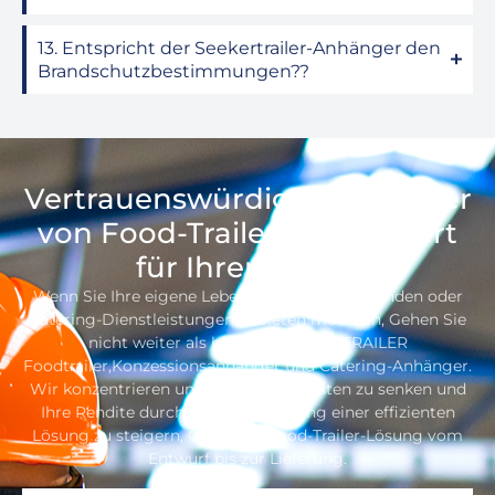
13. Entspricht der Seekertrailer-Anhänger den
Brandschutzbestimmungen??
Vertrauenswürdiger Hersteller
von Food-Trailern, Engagiert
für Ihren Erfolg
Wenn Sie Ihre eigene Lebensmittelmarke gründen oder
Catering-Dienstleistungen anbieten möchten, Gehen Sie
nicht weiter als bis zum SEEKER TRAILER
Foodtrailer,Konzessionsanhänger und Catering-Anhänger.
Wir konzentrieren uns darauf, Ihre Kosten zu senken und
Ihre Rendite durch die Bereitstellung einer effizienten
Lösung zu steigern, One-Stop-Food-Trailer-Lösung vom
Entwurf bis zur Lieferung.