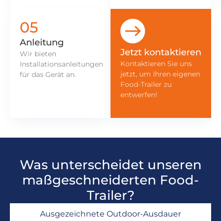
05
Anleitung
Jetzt kontaktieren
Wir bieten
Kontaktieren Sie uns
Installationsanleitungen
jetzt, um Ihren eigenen
für das Gerät an.
Food-Trailer zu
entwerfen!
Was unterscheidet unseren
maßgeschneiderten Food-
Trailer?
Ausgezeichnete Outdoor-Ausdauer