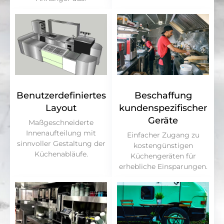
Benutzerdefiniertes
Beschaffung
Layout
kundenspezifischer
Geräte
Maßgeschneiderte
Innenaufteilung mit
Einfacher Zugang zu
sinnvoller Gestaltung der
kostengünstigen
Küchenabläufe.
Küchengeräten für
erhebliche Einsparungen.