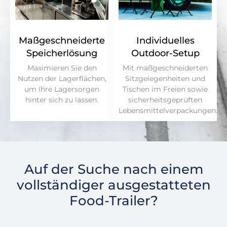
Maßgeschneiderte
Individuelles
Speicherlösung
Outdoor-Setup
Maximieren Sie den
Mit maßgeschneiderten
Nutzen der Lagerflächen,
Sitzgelegenheiten und
um Ihre Lagersorgen
Tischen im Freien sowie
hinter sich zu lassen.
sicherheitsgeprüften
Lebensmittelverpackungen.
Auf der Suche nach einem
vollständiger ausgestatteten
Food-Trailer?