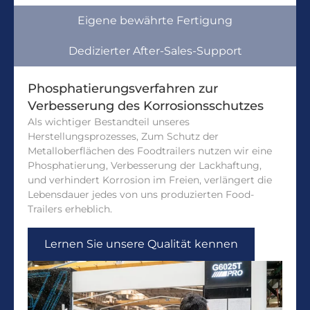
Eigene bewährte Fertigung
Dedizierter After-Sales-Support
Phosphatierungsverfahren zur
Verbesserung des Korrosionsschutzes
Als wichtiger Bestandteil unseres
Herstellungsprozesses, Zum Schutz der
Metalloberflächen des Foodtrailers nutzen wir eine
Phosphatierung, Verbesserung der Lackhaftung,
und verhindert Korrosion im Freien, verlängert die
Lebensdauer jedes von uns produzierten Food-
Trailers erheblich.
Lernen Sie unsere Qualität kennen