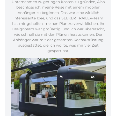
Unternehmen zu geringen Kosten zu gründen, Also
beschloss ich, meine Reise mit einem mobilen
Anhänger zu beginnen. Das war eine wirklich
interessante Idee, und das SEEKER TRAILER-Team
hat mir geholfen, meinen Plan zu verwirklichen, Ihr
Designteam war großartig, und ich war überrascht,
wie schnell sie mit den Plänen herauskamen, Der
Anhänger war mit der gesamten Kochausrüstung
ausgestattet, die ich wollte, was mir viel Zeit
gespart hat.