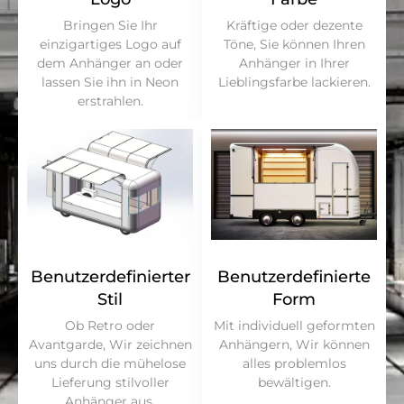
Bringen Sie Ihr
Kräftige oder dezente
einzigartiges Logo auf
Töne, Sie können Ihren
dem Anhänger an oder
Anhänger in Ihrer
lassen Sie ihn in Neon
Lieblingsfarbe lackieren.
erstrahlen.
Benutzerdefinierter
Benutzerdefinierte
Stil
Form
Ob Retro oder
Mit individuell geformten
Avantgarde, Wir zeichnen
Anhängern, Wir können
uns durch die mühelose
alles problemlos
Lieferung stilvoller
bewältigen.
Anhänger aus.