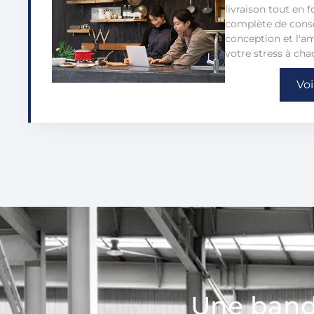
livraison tout en
complète de consei
conception et l'a
votre stress à cha
Voi
Une band