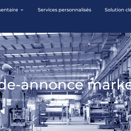
entaire
Services personnalisés
Solution c
de-annonce marke
de-annonce marketing