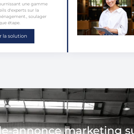
 fournissant une gamme
ls d'experts sur la
ménagement., soulager
que étape.
r la solution
e-annonce marketing s