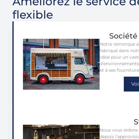
Améliorez le service d
flexible
Société
Notre remorque al
fabriqué dans notr
idéal pour un vas
d'environnements 
et à ses fournitur
Voi
S
Nous vous aidons 
depuis l'approvis