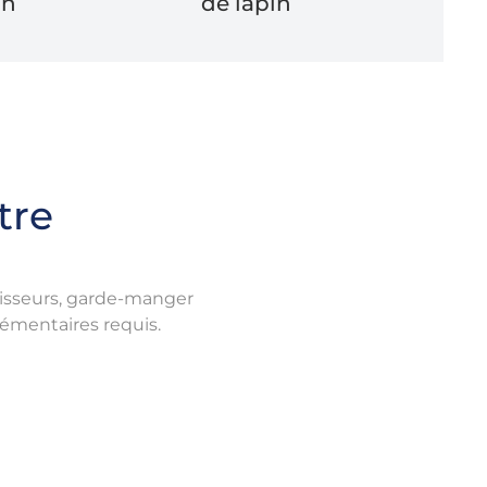
in
de lapin
tre
idisseurs, garde-manger
émentaires requis.