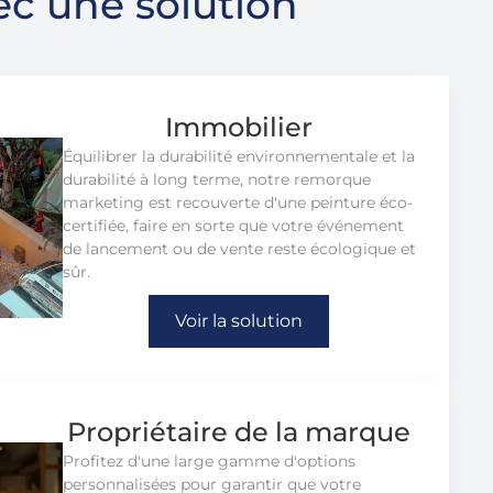
ec une solution
Immobilier
Équilibrer la durabilité environnementale et la
durabilité à long terme, notre remorque
marketing est recouverte d'une peinture éco-
certifiée, faire en sorte que votre événement
de lancement ou de vente reste écologique et
sûr.
Voir la solution
Propriétaire de la marque
Profitez d'une large gamme d'options
personnalisées pour garantir que votre