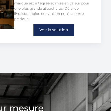
marque est intégrée et mise en valeur pour
une plus grande attractivité.. Délai de
livraison rapide et livraison porte à porte
pratique.
Voir la solution
ur mesure