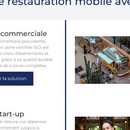
e restauration mobile av
 commerciale
imentaire polyvalente,
e usine certifiée ISO, est
te choix d'événements et
grâce à sa qualité durable
es de cuisine complètes.
r la solution
tart-up
à réduire vos dépenses
ionnement jusqu'à la