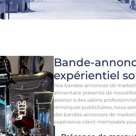
Bande-annonc
expérientiel s
Nos bandes-annonces de marketin
alimentaire présente de nouvell
assister à des salons professionne
remorques publicitaires, nous so
des bandes-annonces de marketin
expérience client mémorable pou