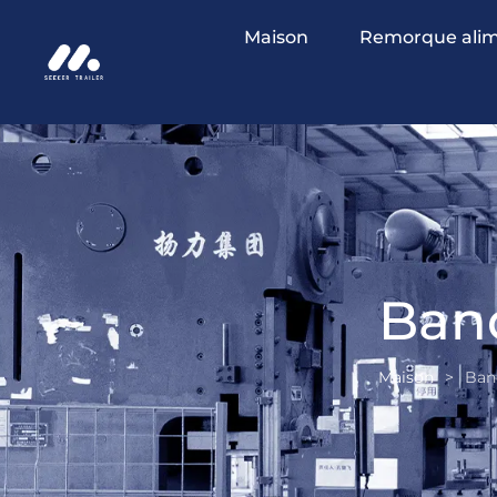
Maison
Remorque alim
Ban
Maison
>
Ban