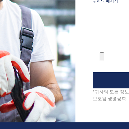
귀하의 메시지
*귀하의 모든 정
보호됨 생명공학.