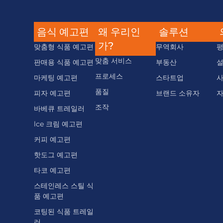
음식 예고편
왜 우리인
솔루션
가?
맞춤형 식품 예고편
무역회사
맞춤 서비스
판매용 식품 예고편
부동산
프로세스
마케팅 예고편
스타트업
품질
피자 예고편
브랜드 소유자
조작
바베큐 트레일러
lce 크림 예고편
커피 예고편
핫도그 예고편
타코 예고편
스테인레스 스틸 식
품 예고편
코팅된 식품 트레일
러