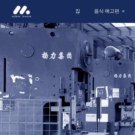
집
음식 예고편
집
>
블로그