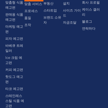
맞춤형 식품
회사 프로필
부동산
설치
맞춤 서비스
예고편
케이스 갤러
스타트업
사이즈 가이
프로세스
판매용 식품
리
드
브랜드 소유
품질
예고편
블로그
자
자금조달
조작
마케팅 예고
연락하다
편
피자 예고편
바베큐 트레
일러
lce 크림 예
고편
커피 예고편
핫도그 예고
편
타코 예고편
스테인레스
스틸 식품 예
고편