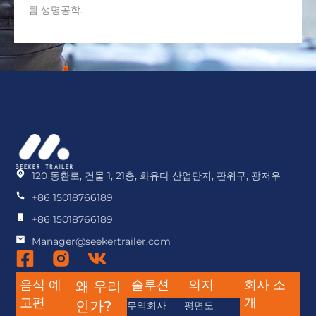
됨 생명공학.
120 동환로, 건물 1, 21층, 화유다 산업단지, 판위구, 광저우
+86 15018766189
+86 15018766189
Manager@seekertrailer.com
음식 예
솔루션
의지
회사 소
왜 우리
고편
개
인가?
무역회사
평면도