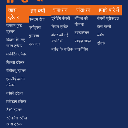
खाद्य
समाधान
संसाधन
हमारे बारे में
हम क्यों
ट्रेलर
ट्रेडिंग कंपनी
मंजिल की
कंपनी प्रोफाइल
कस्टम सेवा
योजना
कस्टम फूड
रियल एस्टेट
केस गैलरी
प्रक्रिया
ट्रेलर
इंस्टालेशन
क्षेत्र की नई
ब्लॉग
गुणवत्ता
बिक्री के लिए
कंपनियों
साइज़ गाइड
संपर्क
उत्पादन
खाद्य ट्रेलर
ब्रांड के मालिक
फाइनेंसिंग
मार्केटिंग ट्रेलर
पिज़्ज़ा ट्रेलर
बीबीक्यू ट्रेलर
एलसीई क्रीम
ट्रेलर
कॉफ़ी ट्रेलर
हॉटडॉग ट्रेलर
टैको ट्रेलर
स्टेनलेस स्टील
खाद्य ट्रेलर