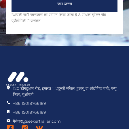
जमा करना
*आपकी सभी जानकारी का सम्मान किया जाता है & साधक ट्रेलर जैव
प्रौद्योगिकी में संरक्षित.
120 डोंगहुआन रोड, इमारत 1, 2दूसरी मंजिल, हुआयु दा औद्योगिक पार्क, पन्यू
जिला, गुआंगज़ौ
+86 15018766189
+86 15018766189
मैनेजर@seekertrailer.com