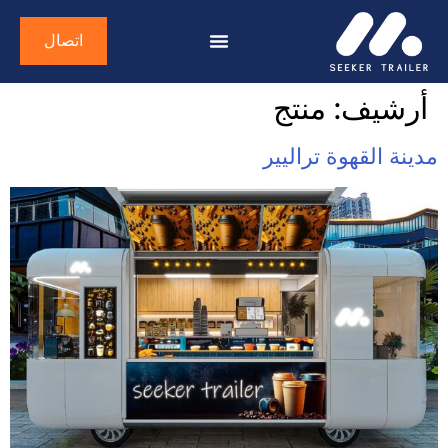
اتصال
أرشيف:
منتج
مدينة القهوة تراليير