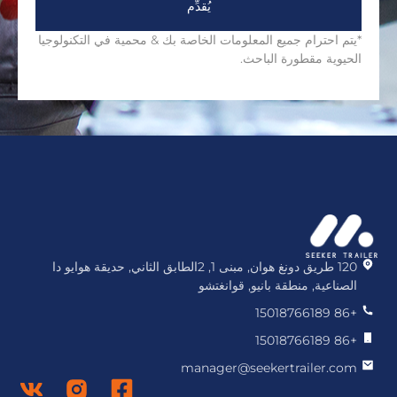
يُقدِّم
*يتم احترام جميع المعلومات الخاصة بك & محمية في التكنولوجيا
الحيوية مقطورة الباحث.
120 طريق دونغ هوان, مبنى 1, 2الطابق الثاني, حديقة هوايو دا
الصناعية, منطقة بانيو, قوانغتشو
+86 15018766189
+86 15018766189
manager@seekertrailer.com