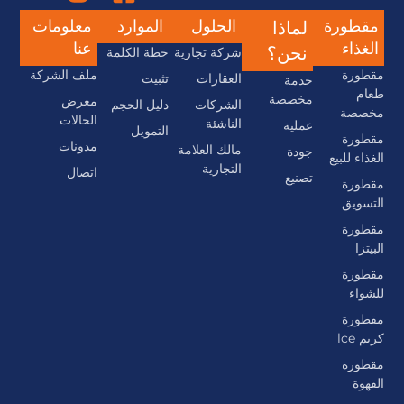
مقطورة
الحلول
الموارد
معلومات
لماذا
الغذاء
عنا
نحن؟
شركة تجارية
خطة الكلمة
مقطورة
ملف الشركة
العقارات
تثبيت
خدمة
طعام
مخصصة
معرض
الشركات
دليل الحجم
مخصصة
الحالات
الناشئة
عملية
التمويل
مقطورة
مدونات
مالك العلامة
جودة
الغذاء للبيع
التجارية
اتصال
تصنيع
مقطورة
التسويق
مقطورة
البيتزا
مقطورة
للشواء
مقطورة
كريم lce
مقطورة
القهوة