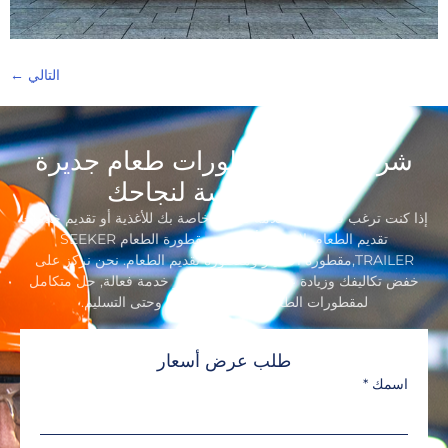
التالي
←
شركة تصنيع مقطورات طعام جديرة
بالثقة, مكرسة لنجاحك
إذا كنت ترغب في إنشاء علامة تجارية خاصة بك للأغذية أو تقديم خدمات
تقديم الطعام, لا تذهب أبعد من مقطورة الطعام SEEKER
TRAILER,مقطورة الامتياز ومقطورة تقديم الطعام. نحن نركز على
خفض تكاليفك وزيادة عائدك من خلال توفير خدمة فعالة, حل متكامل
لمقطورات الطعام بدءًا من التصميم وحتى التسليم.
طلب عرض أسعار
اسمك
*