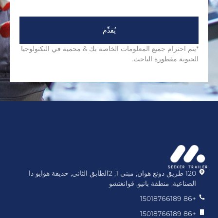
يُقدِّم
*يتم احترام جميع المعلومات الخاصة بك & محمية في التكنولوجيا
الحيوية مقطورة الباحث.
120 طريق دونغ هوان, مبنى 1, 2الطابق الثاني, حديقة هوايو دا
الصناعية, منطقة بانيو, قوانغتشو
+86 15018766189
+86 15018766189