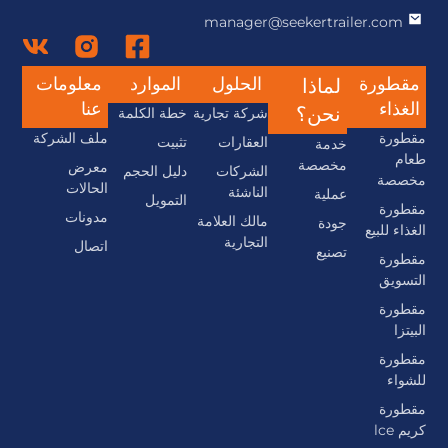
manager@seekertrailer.com
مقطورة
الحلول
الموارد
معلومات
لماذا
الغذاء
عنا
نحن؟
شركة تجارية
خطة الكلمة
مقطورة
ملف الشركة
العقارات
تثبيت
خدمة
طعام
مخصصة
معرض
الشركات
دليل الحجم
مخصصة
الحالات
الناشئة
عملية
التمويل
مقطورة
مدونات
مالك العلامة
جودة
الغذاء للبيع
التجارية
اتصال
تصنيع
مقطورة
التسويق
مقطورة
البيتزا
مقطورة
للشواء
مقطورة
كريم lce