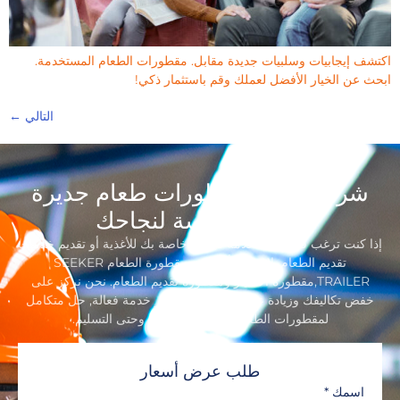
اكتشف إيجابيات وسلبيات جديدة مقابل. مقطورات الطعام المستخدمة.
ابحث عن الخيار الأفضل لعملك وقم باستثمار ذكي!
التالي
←
شركة تصنيع مقطورات طعام جديرة
بالثقة, مكرسة لنجاحك
إذا كنت ترغب في إنشاء علامة تجارية خاصة بك للأغذية أو تقديم خدمات
تقديم الطعام, لا تذهب أبعد من مقطورة الطعام SEEKER
TRAILER,مقطورة الامتياز ومقطورة تقديم الطعام. نحن نركز على
خفض تكاليفك وزيادة عائدك من خلال توفير خدمة فعالة, حل متكامل
لمقطورات الطعام بدءًا من التصميم وحتى التسليم.
طلب عرض أسعار
اسمك
*