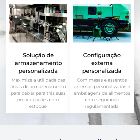
Solução de
Configuração
armazenamento
externa
personalizada
personalizada
Maximize a utilidade das
Com mesas e assentos
áreas de armazenamento
externos personalizados e
para deixar para trás suas
embalagens de alimentos
preocupações com
com segurança
estoque.
regulamentada.