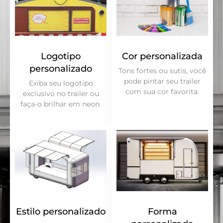
Logotipo
Cor personalizada
personalizado
Tons fortes ou sutis, você
pode pintar seu trailer
Exiba seu logotipo
com sua cor favorita.
exclusivo no trailer ou
faça-o brilhar em neon.
Estilo personalizado
Forma