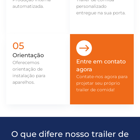
automatizada.
personalizado
entregue na sua porta.
05
Orientação
Entre em contato
Oferecemos
agora
orientação de
instalação para
Contate-nos agora para
aparelhos.
projetar seu próprio
trailer de comida!
O que difere nosso trailer de