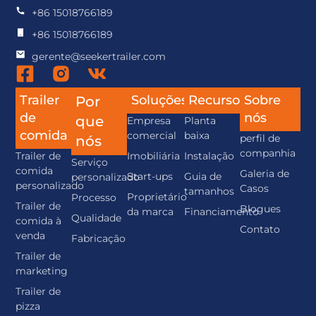
+86 15018766189
+86 15018766189
gerente@seekertrailer.com
Trailer
Soluções
Recurso
Sobre
Por
de
nós
que
Empresa
Planta
comida
comercial
baixa
perfil de
nós
companhia
Trailer de
Imobiliária
Instalação
Serviço
comida
Galeria de
Start-ups
Guia de
personalizado
personalizado
Casos
tamanhos
Proprietário
Processo
Trailer de
Blogues
da marca
Financiamento
Qualidade
comida à
Contato
venda
Fabricação
Trailer de
marketing
Trailer de
pizza