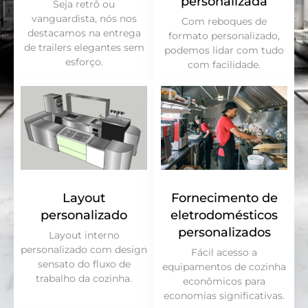
personalizada
Seja retrô ou
vanguardista, nós nos
Com reboques de
destacamos na entrega
formato personalizado,
de trailers elegantes sem
podemos lidar com tudo
esforço.
com facilidade.
Layout
Fornecimento de
personalizado
eletrodomésticos
personalizados
Layout interno
personalizado com design
Fácil acesso a
sensato do fluxo de
equipamentos de cozinha
trabalho da cozinha.
econômicos para
economias significativas.