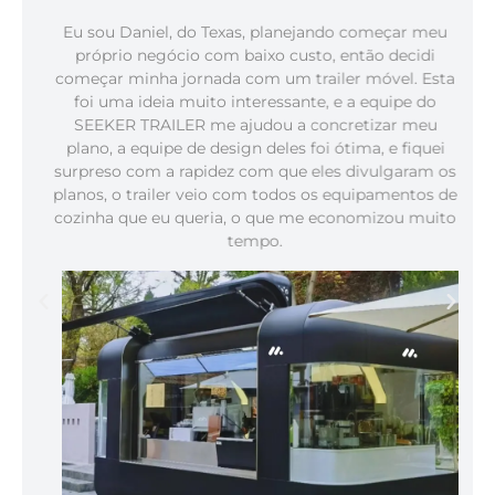
Eu sou Daniel, do Texas, planejando começar meu
próprio negócio com baixo custo, então decidi
começar minha jornada com um trailer móvel. Esta
foi uma ideia muito interessante, e a equipe do
SEEKER TRAILER me ajudou a concretizar meu
plano, a equipe de design deles foi ótima, e fiquei
surpreso com a rapidez com que eles divulgaram os
planos, o trailer veio com todos os equipamentos de
cozinha que eu queria, o que me economizou muito
tempo.