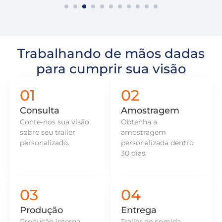
Trabalhando de mãos dadas
para cumprir sua visão
01
02
Consulta
Amostragem
Conte-nos sua visão
Obtenha a
sobre seu trailer
amostragem
personalizado.
personalizada dentro
30 dias.
03
04
Produção
Entrega
Produção interna
Trailer de comida