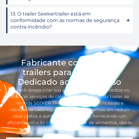
13. O trailer Seekertrailer está em
conformidade com as normas de segurança
contra incêndio?
Fabricante confiável de
trailers para alimentos,
Dedicado ao seu sucesso
Se você deseja criar sua própria marca de alimentos ou
oferecer serviços de catering, não vá além do trailer de
comida SEEKER TRAILER,reboque de concessão e
reboque de catering. Nós nos concentramos em reduzir
seus custos e aumentar seu retorno, fornecendo um
eficiente, solução completa de trailer de alimentos, desde
o projeto até a entrega.