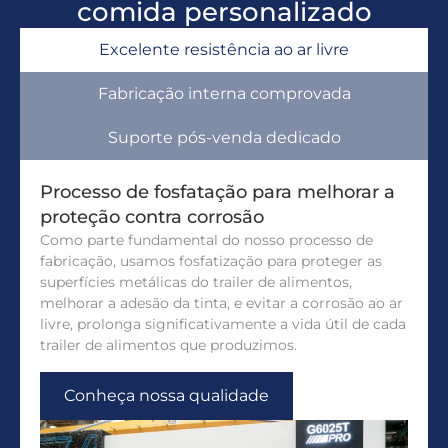
comida personalizado
Excelente resistência ao ar livre
Fabricação interna comprovada
Suporte pós-venda dedicado
Processo de fosfatação para melhorar a
proteção contra corrosão
Como parte fundamental do nosso processo de
fabricação, usamos fosfatização para proteger as
superfícies metálicas do trailer de alimentos,
melhorar a adesão da tinta, e evitar a corrosão ao ar
livre, prolonga significativamente a vida útil de cada
trailer de alimentos que produzimos.
Conheça nossa qualidade