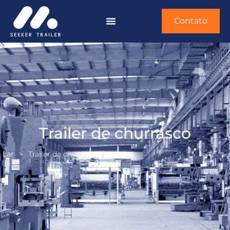
Contato
Trailer de churrasco
Lar
>
Trailer de churrasco