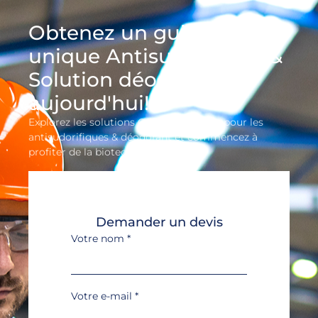
Obtenez un guichet
unique Antisudorifique &
Solution déodorante
aujourd'hui!
Explorez les solutions OEM sur mesure pour les
antisudorifiques & déodorant et commencez à
profiter de la biotechnologie AIMU.
Demander un devis
Votre nom
*
Votre e-mail
*